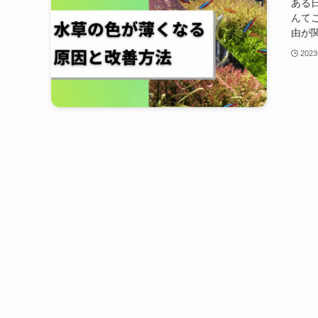
ある
んて
由が関
202