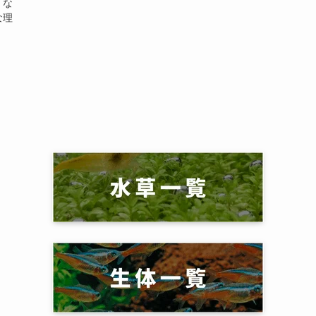
」な
な理