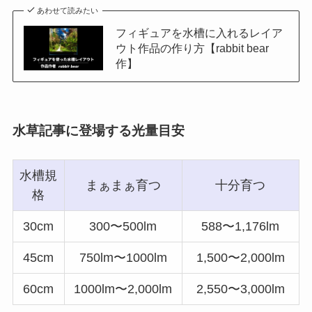
あわせて読みたい
フィギュアを水槽に入れるレイア
ウト作品の作り方【rabbit bear
作】
水草記事に登場する光量目安
水槽規
まぁまぁ育つ
十分育つ
格
30cm
300〜500lm
588〜1,176lm
45cm
750lm〜1000lm
1,500〜2,000lm
60cm
1000lm〜2,000lm
2,550〜3,000lm