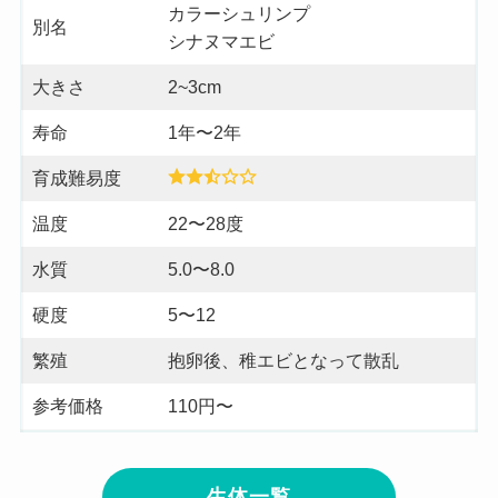
カラーシュリンプ
別名
シナヌマエビ
大きさ
2~3cm
寿命
1年〜2年
育成難易度
温度
22〜28度
水質
5.0〜8.0
硬度
5〜12
繁殖
抱卵後、稚エビとなって散乱
参考価格
110円〜
生体一覧