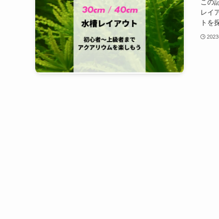
この
レイ
トを探
202