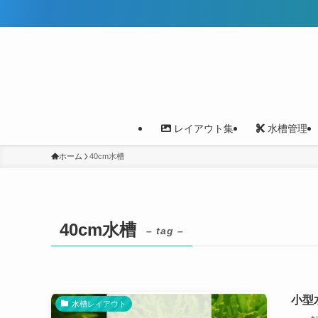
レイアウト集
水槽管理
ホーム
40cm水槽
40cm水槽
– tag –
小型
水槽レイアウト