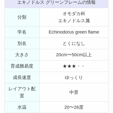
エキノドルス グリーンフレームの情報
オモダカ科
分類
エキノドルス属
学名
Echinodorus green flame
別名
とくになし
大きさ
20cm〜50cm以上
育成難易度
★★★・・
成長速度
ゆっくり
レイアウト配
中景
置
水温
20〜26度