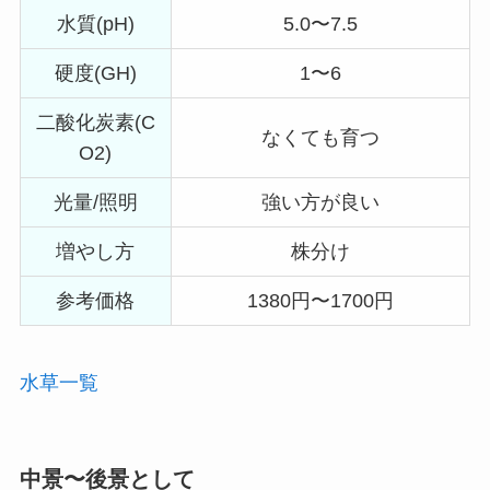
水質(pH)
5.0〜7.5
硬度(GH)
1〜6
二酸化炭素(C
なくても育つ
O2)
光量/照明
強い方が良い
増やし方
株分け
参考価格
1380円〜1700円
水草一覧
中景〜後景として