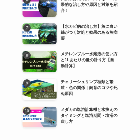
果的な治し方や原因と対策を紹
介！
【水カビ病の治し方】魚に白い
綿がつく対処と効果のある魚病
薬
メチレンブルー水溶液の使い方
と1Lあたりの量の計り方【自
動計算】
チェリーシュリンプ種類と繁
殖・色の関係｜飼育のコツや死
ぬ原因
メダカの塩浴計算機と水換えの
タイミングと塩浴期間・塩浴の
戻し方