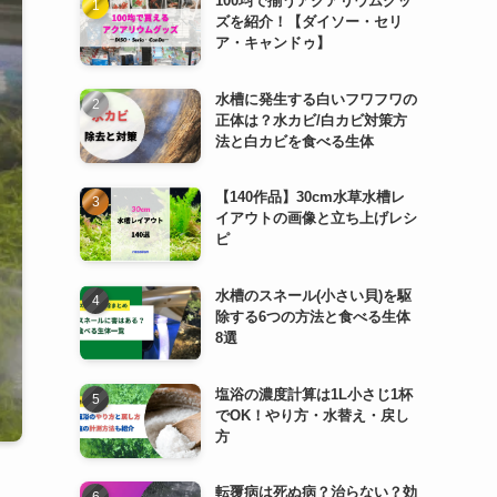
100均で揃うアクアリウムグッ
ズを紹介！【ダイソー・セリ
ア・キャンドゥ】
水槽に発生する白いフワフワの
正体は？水カビ/白カビ対策方
法と白カビを食べる生体
【140作品】30cm水草水槽レ
イアウトの画像と立ち上げレシ
ピ
水槽のスネール(小さい貝)を駆
除する6つの方法と食べる生体
8選
塩浴の濃度計算は1L小さじ1杯
でOK！やり方・水替え・戻し
方
転覆病は死ぬ病？治らない？効