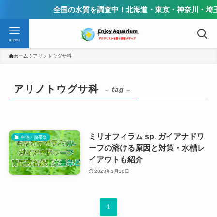
全国の水質を調査中！北海道・東京・神奈川・埼玉
menu
ホーム
アリノトウグサ科
アリノトウグサ科
– tag –
ミリオフィラム sp. ガイアナドワ
生体・熱帯魚
ーフの溶ける原因と対策・水槽レ
イアウトも紹介
2023年1月30日
1