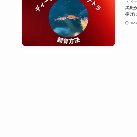
ディ
黒斑
揚げに
202