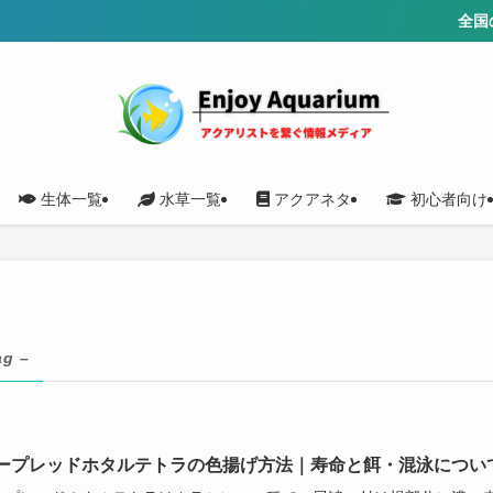
全国の水
生体一覧
水草一覧
アクアネタ
初心者向け
ag –
ープレッドホタルテトラの色揚げ方法｜寿命と餌・混泳につい