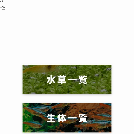
赤と
や色