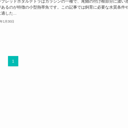
ープレッドホタルテトラはカラシンの一種で、尾鰭の付け根部分に濃い
があるのが特徴の小型熱帯魚です。この記事では飼育に必要な水質条件
適した...
3年1月30日
1