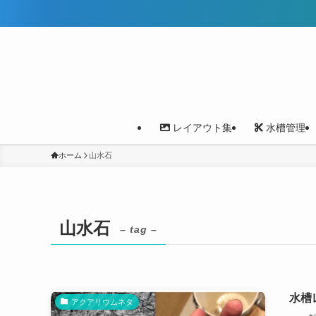
レイアウト集
水槽管理
ホーム
山水石
山水石
– tag –
水槽
アクアリウムネタ