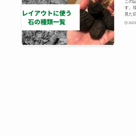
この
す。
見た目
202