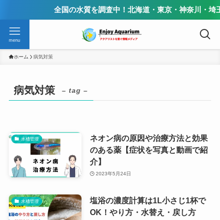
全国の水質を調査中！北海道・東京・神奈川・埼玉
menu
ホーム
病気対策
病気対策
– tag –
ネオン病の原因や治療方法と効果
水槽管理
のある薬【症状を写真と動画で紹
介】
2023年5月24日
塩浴の濃度計算は1L小さじ1杯で
水槽管理
OK！やり方・水替え・戻し方