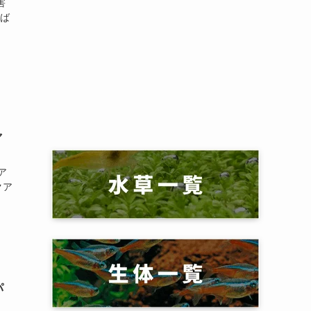
害
えば
ャ
ア
クア
パ