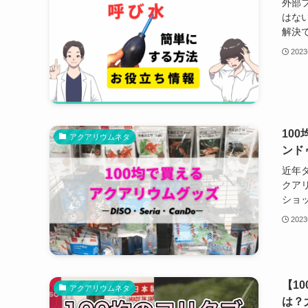
外部
はな
解決で
202
10
アクアリウムネタ
ンド
近年
クア
ショッ
202
【1
アクアリウムネタ
は？