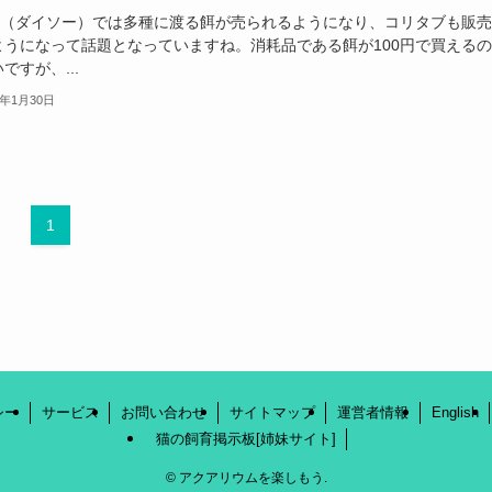
0均（ダイソー）では多種に渡る餌が売られるようになり、コリタブも販
ようになって話題となっていますね。消耗品である餌が100円で買える
ですが、...
3年1月30日
1
シー
サービス
お問い合わせ
サイトマップ
運営者情報
English
猫の飼育掲示板[姉妹サイト]
©
アクアリウムを楽しもう.