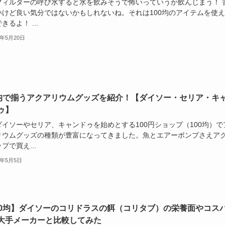
フィルターの呼び水すると水を飲みそうで怖いっていうか飲んじまう！ 
いけど良い気分ではないかもしれないね。それは100均のアイテムを使
きるよ！ ...
3年5月20日
0均で揃うアクアリウムグッズを紹介！【ダイソー・セリア・キ
ゥ】
ダイソーやセリア、キャンドゥを始めとする100円ショップ（100均）で
リウムグッズの種類が豊富になってきました。魚とエアーポンプさえア
プで買え...
3年5月5日
00均】ダイソーのコリドラスの餌（コリタブ）の栄養面やコス
大手メーカーと比較してみた