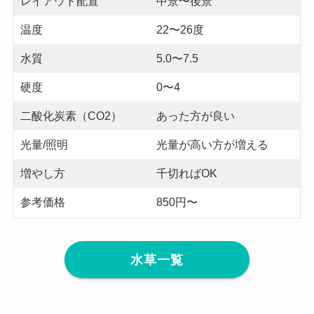
レイアウト配置
中景〜後景
温度
22〜26度
水質
5.0〜7.5
硬度
0〜4
二酸化炭素（CO2）
あった方が良い
光量/照明
光量が高い方が増える
増やし方
千切ればOK
参考価格
850円〜
水草一覧