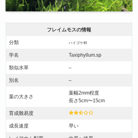
フレイムモス
の情報
分類
ハイゴケ科
学名
Taxiphyllum.sp
類似水草
–
別名
–
葉幅2mm程度
葉の大きさ
長さ5cm〜15cm
育成難易度
成長速度
早い