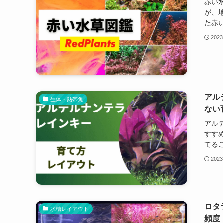
赤い
が、
た赤い
202
アル
生体・熱帯魚
ない
アル
すす
てるこ
202
ロタ
水槽レイアウト
頻度