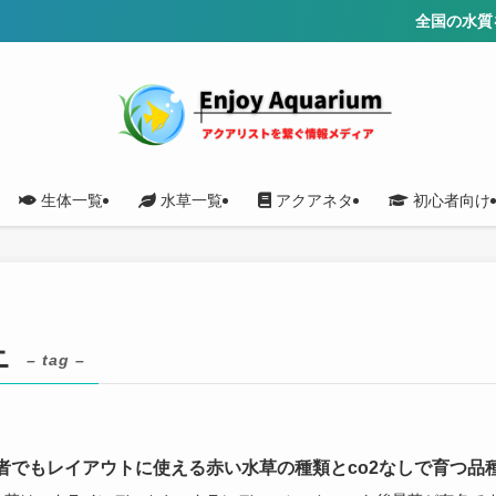
全国の水質を調査
生体一覧
水草一覧
アクアネタ
初心者向け
ニ
– tag –
者でもレイアウトに使える赤い水草の種類とco2なしで育つ品