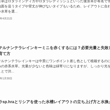
水草はロタラインディカやロタラレディッシュといった後景草が有名で
地面を這うタイプや背丈が伸びないタイプもいるため、レイアウトに合
水草を選...
3年4月21日
テルナンテラレインキーミニを赤くするには？必要光量と失敗
育て方
テルナンテラレインキーは中景にワンポイント差し色として植栽するの
めの赤系水草。光量が少ないと色味は緑寄りになりますが、しっかり光
とで渋...
3年1月30日
ラsp.hraとリシアを使った水槽レイアウトの立ち上げ方と水換