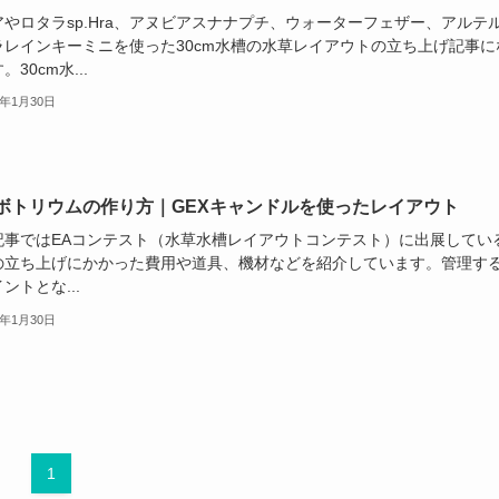
アやロタラsp.Hra、アヌビアスナナプチ、ウォーターフェザー、アルテ
ラレインキーミニを使った30cm水槽の水草レイアウトの立ち上げ記事に
。30cm水...
3年1月30日
ボトリウムの作り方｜GEXキャンドルを使ったレイアウト
記事ではEAコンテスト（水草水槽レイアウトコンテスト）に出展してい
の立ち上げにかかった費用や道具、機材などを紹介しています。管理す
ントとな...
3年1月30日
1