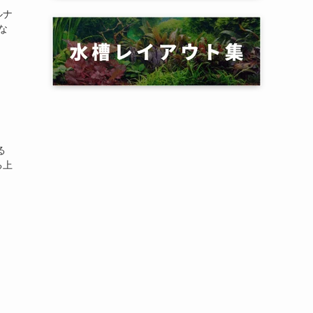
ルナ
な
る
る上