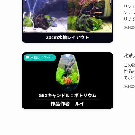
リシ
ンテ
ります
202
水草
水槽レイアウト
この
作品
でポイ
202