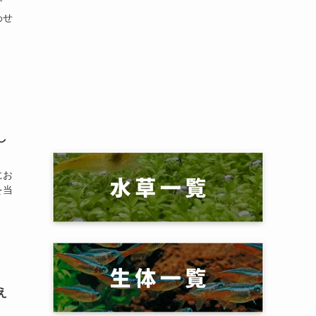
す
わせ
し
にお
を当
え