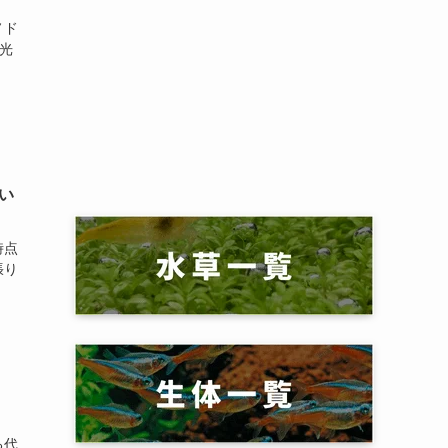
ノド
光
い
時点
張り
る代