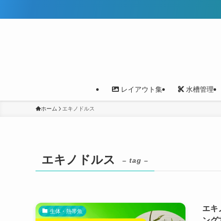
レイアウト集
水槽管理
ホーム
エキノドルス
エキノドルス
– tag –
エキ
生体・熱帯魚
ング