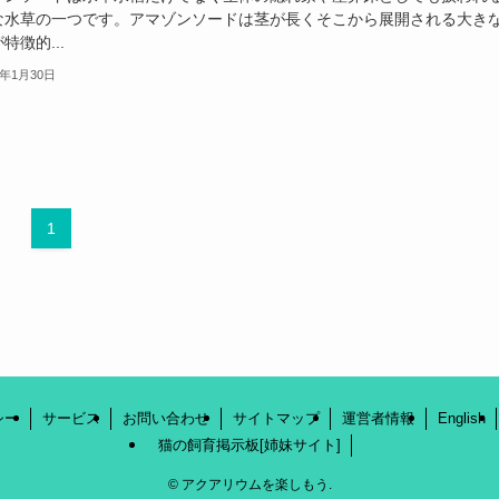
な水草の一つです。アマゾンソードは茎が長くそこから展開される大き
特徴的...
3年1月30日
1
シー
サービス
お問い合わせ
サイトマップ
運営者情報
English
猫の飼育掲示板[姉妹サイト]
©
アクアリウムを楽しもう.