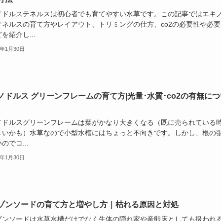
ノドルステネルスは初心者でも育てやすい水草です。この記事ではエキ
テネルスの育て方やレイアウト、トリミングの仕方、co2の必要性や必要
を紹介し...
3年1月30日
ノドルス グリーンフレームの育て方|光量･水質･co2の有無につ
ノドルスグリーンフレームは葉がかなり大きくなる（既に売られている
きいかも）水草なので小型水槽にはちょっと不向きです。しかし、根の
のでコ...
3年1月30日
ゾンソードの育て方と増やし方｜枯れる原因と対処
ゾンソードは水草水槽だけでなく生体の隠れ家や産卵床としても扱われ