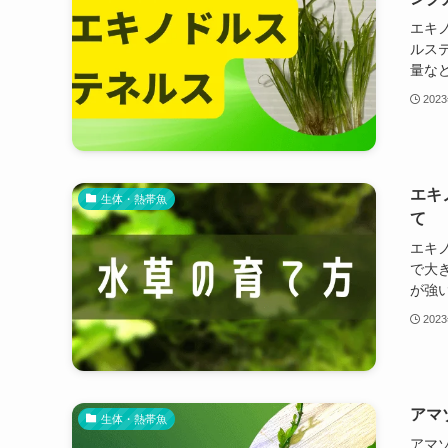
エキ
ルス
量など
202
エキ
生体・熱帯魚
て
エキ
で大
が強い
202
アマ
生体・熱帯魚
アマ