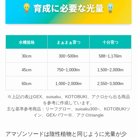
水槽規格
まぁまぁ育つ
十分育つ
30cm
300~500lm
588~1,176lm
45cm
750~1,000lm
1,500~2,000lm
60cm
1,000~2,000lm
2,550~3,000lm
※上記の表はGEX、suisaku、KOTOBUKI、アクロから出る商品
を参考に作成しています。
主な基準参考商品：リーフグロー、suisaku300~、KOTOBUKIツ
イン、GEXパワーⅢ、アクロtriangle
アマゾンソードは陰性植物と同じように光量が少