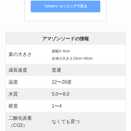
Yahoo!ショッピングで見る
アマゾンソードの情報
葉幅3~4cm
葉の大きさ
全体の大きさ10cm~40cm
成長速度
普通
温度
22〜26度
水質
5.0〜8.0
硬度
1〜4
二酸化炭素
なくても育つ
（CO2）