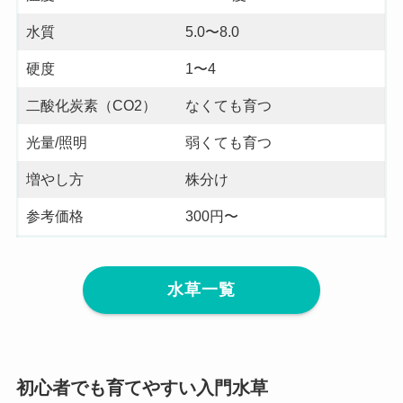
水質
5.0〜8.0
硬度
1〜4
二酸化炭素（CO2）
なくても育つ
光量/照明
弱くても育つ
増やし方
株分け
参考価格
300円〜
水草一覧
初心者でも育てやすい入門水草