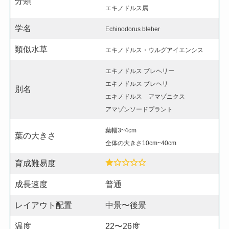
分類
エキノドルス属
学名
Echinodorus bleher
類似水草
エキノドルス・ウルグアイエンシス
エキノドルス ブレヘリー
エキノドルス ブレヘリ
別名
エキノドルス アマゾニクス
アマゾンソードプラント
葉幅3~4cm
葉の大きさ
全体の大きさ10cm~40cm
育成難易度
成長速度
普通
レイアウト配置
中景〜後景
温度
22〜26度