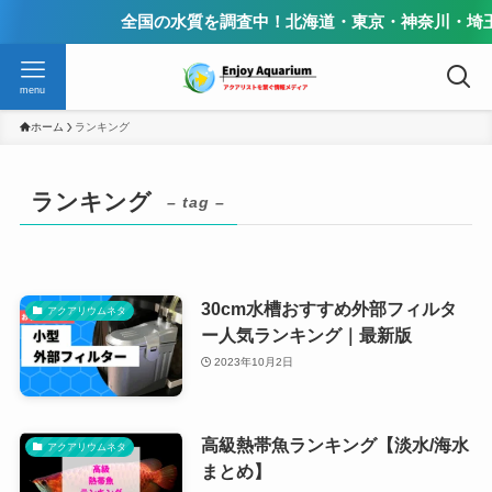
全国の水質を調査中！北海道・東京・神奈川・埼玉
menu
ホーム
ランキング
ランキング
– tag –
30cm水槽おすすめ外部フィルタ
アクアリウムネタ
ー人気ランキング｜最新版
2023年10月2日
高級熱帯魚ランキング【淡水/海水
アクアリウムネタ
まとめ】