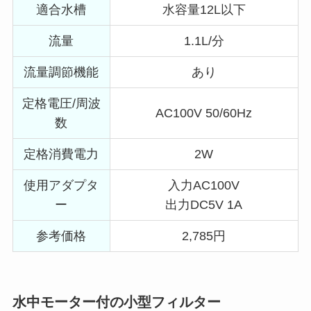
適合水槽
水容量12L以下
流量
1.1L/分
流量調節機能
あり
定格電圧/周波
AC100V 50/60Hz
数
定格消費電力
2W
使用アダプタ
入力AC100V
ー
出力DC5V 1A
参考価格
2,785円
水中モーター付の小型フィルター