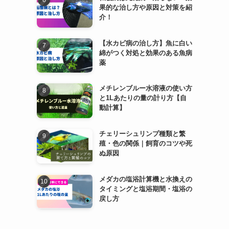
果的な治し方や原因と対策を紹
介！
【水カビ病の治し方】魚に白い
綿がつく対処と効果のある魚病
薬
メチレンブルー水溶液の使い方
と1Lあたりの量の計り方【自
動計算】
チェリーシュリンプ種類と繁
殖・色の関係｜飼育のコツや死
ぬ原因
メダカの塩浴計算機と水換えの
タイミングと塩浴期間・塩浴の
戻し方