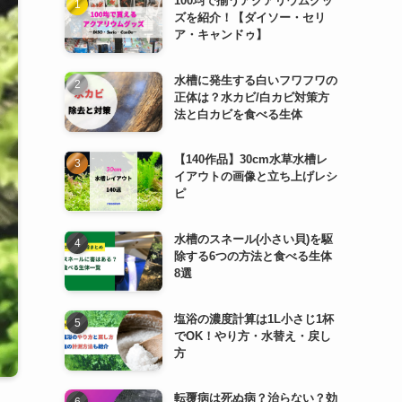
100均で揃うアクアリウムグッ
ズを紹介！【ダイソー・セリ
ア・キャンドゥ】
水槽に発生する白いフワフワの
正体は？水カビ/白カビ対策方
法と白カビを食べる生体
【140作品】30cm水草水槽レ
イアウトの画像と立ち上げレシ
ピ
水槽のスネール(小さい貝)を駆
除する6つの方法と食べる生体
8選
塩浴の濃度計算は1L小さじ1杯
でOK！やり方・水替え・戻し
方
転覆病は死ぬ病？治らない？効