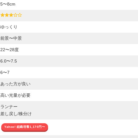
5〜8cm
ゆっくり
前景〜中景
22〜28度
6.0〜7.5
6〜7
あった方が良い
高い光量が必要
ランナー
差し戻し/株分け
Yahoo! 組織培養1,170円〜