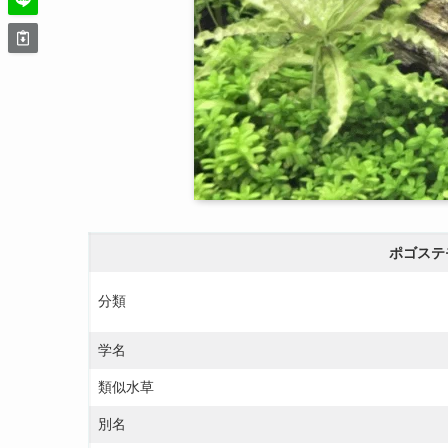
ポゴステ
分類
学名
類似水草
別名