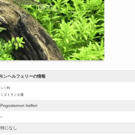
モンヘルフェリー
の情報
シソ科
ミズトラノオ属
Pogostemon helferi
–
特になし