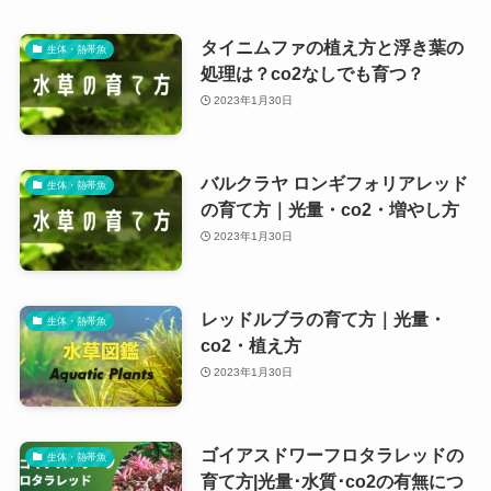
タイニムファの植え方と浮き葉の
生体・熱帯魚
処理は？co2なしでも育つ？
2023年1月30日
バルクラヤ ロンギフォリアレッド
生体・熱帯魚
の育て方｜光量・co2・増やし方
2023年1月30日
レッドルブラの育て方｜光量・
生体・熱帯魚
co2・植え方
2023年1月30日
ゴイアスドワーフロタラレッドの
生体・熱帯魚
育て方|光量･水質･co2の有無につ