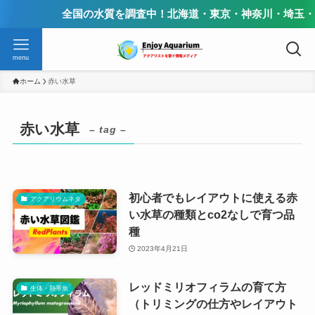
全国の水質を調査中！北海道・東京・神奈川・埼玉・群
menu
ホーム
赤い水草
赤い水草
– tag –
初心者でもレイアウトに使える赤
アクアリウムネタ
い水草の種類とco2なしで育つ品
種
2023年4月21日
レッドミリオフィラムの育て方
生体・熱帯魚
（トリミングの仕方やレイアウト