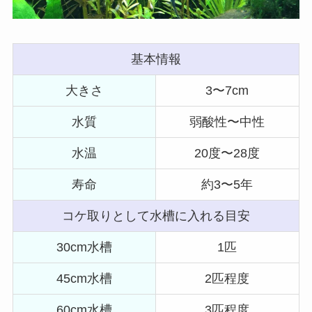
基本情報
大きさ
3〜7cm
水質
弱酸性〜中性
水温
20度〜28度
寿命
約3〜5年
コケ取りとして水槽に入れる目安
30cm水槽
1匹
45cm水槽
2匹程度
60cm水槽
3匹程度