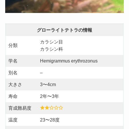
グローライトテトラの情報
カラシン目
分類
カラシン科
学名
Hemigrammus erythrozonus
別名
–
大きさ
3〜4cm
寿命
2年〜3年
育成難易度
温度
23〜28度